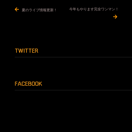
投
今年もやります完全ワンマン！
夏のライブ情報更新！
稿
ナ
ビ
ゲ
ー
TWITTER
シ
ョ
ン
FACEBOOK