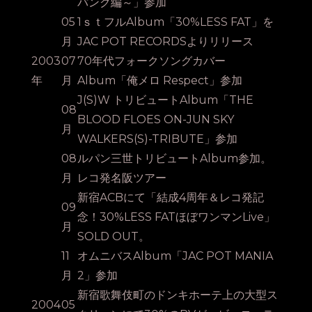
パンク編～」参加
05
1ｓｔフルAlbum「30%LESS FAT」を
月
JAC POT RECORDSよりリリース
2003
07
70年代フォークソングカバー
年
月
Album「俺メロ Respect」参加
J(S)W トリビュートAlbum「THE
08
BLOOD FLOES ON-JUN SKY
月
WALKERS(S)-TRIBUTE」参加
08
ルパン三世トリビュートAlbum参加。
月
レコ発名阪ツアー
新宿ACBにて「結成4周年＆レコ発記
09
念！30%LESS FATほぼワンマンLive」
月
SOLD OUT。
11
オムニバスAlbum「JAC POT MANIA
月
2」参加
新宿歌舞伎町のドンキホーテ上の大型ス
2004
05