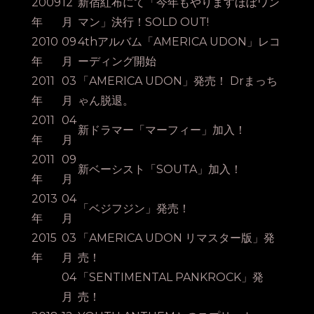
2009
12
新宿紅布にて「今年もやりますほぼワン
年
月
マン」決行！SOLD OUT!
2010
09
4thアルバム「AMERICA UDON」レコ
年
月
ーディング開始
2011
03
「AMERICA UDON」発売！ Drまっち
年
月
ゃん脱退。
2011
04
新ドラマー「マーフィー」加入！
年
月
2011
09
新ベーシスト「SOUTA」加入！
年
月
2013
04
「ベジフジン」発売！
年
月
2015
03
「AMERICA UDON リマスター版」発
年
月
売！
04
「SENTIMENTAL PANKROCK」発
月
売！