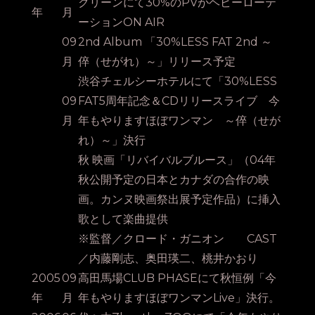
クリーンにて30%のPVがヘビーローテ
年
月
ーションON AIR
09
2nd Album 「30%LESS FAT 2nd ～
月
倅（せがれ）～」リリース予定
渋谷チェルシーホテルにて「30%LESS
09
FAT5周年記念＆CDリリースライブ 今
月
年もやりますほぼワンマン ～倅（せが
れ）～」決行
秋 映画「リバイバルブルース」（04年
秋公開予定の日本とカナダの合作の映
画。カンヌ映画祭出展予定作品）に挿入
歌として楽曲提供
※監督／クロード・ガニオン CAST
／内藤剛志、奥田瑛二、桃井かおり
2005
09
高田馬場CLUB PHASEにて秋恒例「今
年
月
年もやりますほぼワンマンLive」決行。