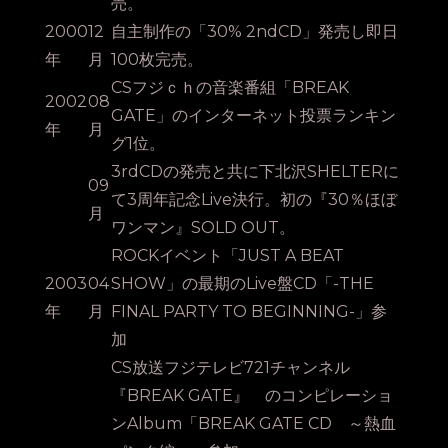
売。
2000
12
自主制作の「30% 2ndCD」発売し即日
年
月
100枚完売。
CSフジｃｈの音楽番組「BREAK
2002
08
GATE」のインターネット投票ランキン
年
月
グ1位。
3rdCDの発売と共に下北沢SHELTERに
09
て3周年記念Live決行。初の『30％ほぼ
月
ワンマン』SOLD OUT。
ROCKイベント「JUST A BEAT
2003
04
SHOW」の最期のLive盤CD「-THE
年
月
FINAL PARTY TO BEGINNING-」参
加
CS放送フジテレビ721チャンネル
『BREAK GATE』 のコンピレーショ
ンAlbum「BREAK GATE CD ～熱血