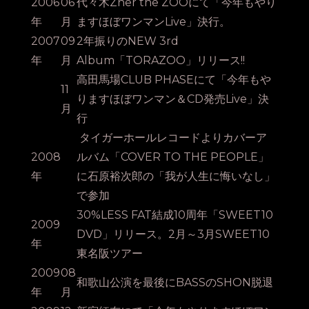
2006
06
代々木Zher the ZOOにて「今年もやり
年
月
ますほぼワンマンLive」決行。
2007
09
2年振りのNEW 3rd
年
月
Album「TORAZOO」リリース!!
高田馬場CLUB PHASEにて「今年もや
11
りますほぼワンマン＆CD発売Live」決
月
行
タイガーホールレコードよりカバーア
2008
ルバム「COVER TO THE PEOPLE」
年
に石原裕次郎の「我が人生に悔いなし」
で参加
30%LESS FAT結成10周年「SWEET10
2009
DVD」リリース。2月～3月SWEET10
年
東名阪ツアー
2009
08
和歌山公演を最後にBASSのSHON脱退
年
月