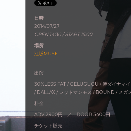
日時
2014/07/27
OPEN 14:30 / START 15:00
場所
江坂MUSE
出演
30%LESS FAT / GELUGUGU / 侍ダイナマ
/ DALLAX / レッドマンモス / BOUND / メ
料金
ADV 2900円 ／ DOOR 3400円
チケット販売