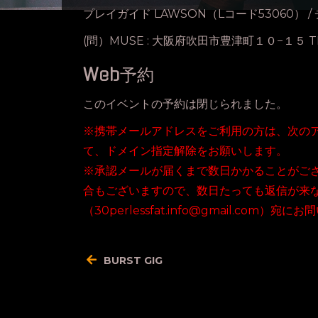
プレイガイド LAWSON（Lコード53060） / チ
(問）MUSE : 大阪府吹田市豊津町１０−１５ TEL
Web予約
このイベントの予約は閉じられました。
※携帯メールアドレスをご利用の方は、次のアドレス（3
て、ドメイン指定解除をお願いします。
※承認メールが届くまで数日かかることがご
合もございますので、数日たっても返信が来
（30perlessfat.info@gmail.com）
投
BURST GIG
稿
ナ
ビ