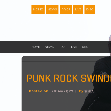
Skip
to
HOME
NEWS
PROF
LIVE
DISC
content
HOME
NEWS
PROF
LIVE
DISC
PUNK ROCK SWIND
Posted on
2014年7月27日
By
管理人