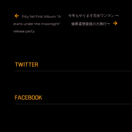
投
今年もやります完全ワンマン 〜
Pity fall First Album “A
稿
starts under the moonlight”
修豚還暦最後の大興行〜
ナ
release party
ビ
ゲ
ー
TWITTER
シ
ョ
ン
FACEBOOK