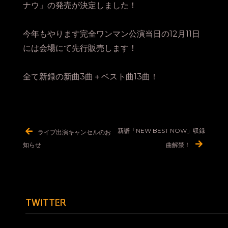
ナウ」の発売が決定しました！
今年もやります完全ワンマン公演当日の12月11日
には会場にて先行販売します！
全て新録の新曲3曲＋ベスト曲13曲！
投
新譜「NEW BEST NOW」収録
ライブ出演キャンセルのお
稿
知らせ
曲解禁！
ナ
ビ
ゲ
ー
TWITTER
シ