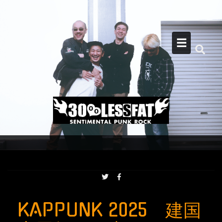
Skip
to
content
☰
KAPPUNK 2025 建国