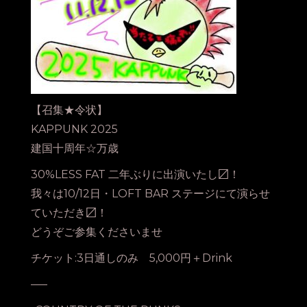
【召集★令状】
KAPPUNK 2025
建国十周年☆万歳
30%LESS FAT 二年ぶりに出演いたし〼！
我々は10/12日・LOFT BAR ステージにて演らせ
ていただき〼！
どうぞご参集くださいませ
チケット:3日通しのみ 5,000円＋Drink
—–