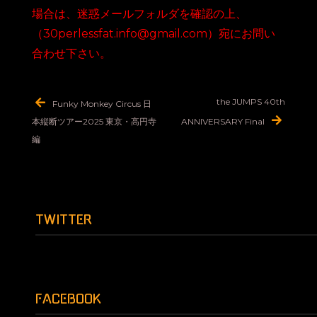
場合は、迷惑メールフォルダを確認の上、
（30perlessfat.info@gmail.com）宛にお問い
合わせ下さい。
投
the JUMPS 40th
Funky Monkey Circus 日
稿
本縦断ツアー2025 東京・高円寺
ANNIVERSARY Final
ナ
編
ビ
ゲ
ー
TWITTER
シ
ョ
ン
FACEBOOK