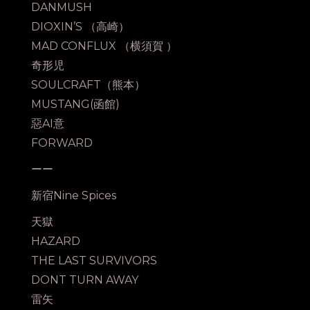
DANMUSH
DIOXIN’S （高崎）
MAD CONFLUX （横須賀 ）
奇形児
SOULCRAFT（熊本）
MUSTANG(函館)
惡AI意
FORWARD
ーー
新宿Nine Spices
天獄
HAZARD
THE LAST SURVIVORS
DONT TURN AWAY
雷矢