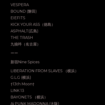
VESPERA
BOUND (磐田)
EIEFITS
KICK YOUR ASS（徳島）
ASPHALT(広島)
THE TRASH
九狼吽（名古屋）
ーー
新宿Nine Spices
LIBERATION FROM SLAVES （横浜）
G.L.G (横浜)
†13th Moon†
LINK 13
BAYONETS （横浜）
Ai PUNK MADONNA (大阪)