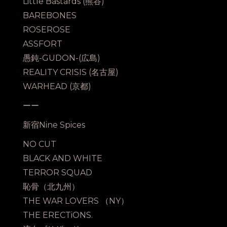
Little Bastards (熊谷)
BAREBONES
ROSEROSE
ASSFORT
愚鈍-GUDON-(広島)
REALITY CRISIS (名古屋)
WARHEAD (京都)
ーー
新宿Nine Spices
NO CUT
BLACK AND WHITE
TERROR SQUAD
恥骨（北九州）
THE WAR LOVERS （NY）
THE ERECTiONS.