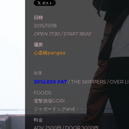
日時
2015/11/08
OPEN 17:30 / START 18:00
場所
心斎橋pangea
出演
30%LESS FAT
/ THE SKIPPERS / OVER LI
FOODS
電撃酒場GORI
ジャガードッグand・・・
料金
ADV 2500円 / DOOR 3000円