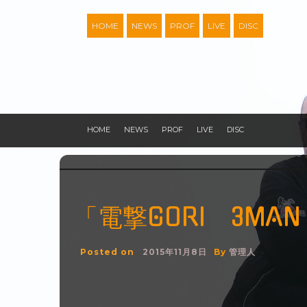
Skip
to
HOME
NEWS
PROF
LIVE
DISC
content
HOME
NEWS
PROF
LIVE
DISC
「電撃GORI 3MAN
Posted on
2015年11月8日
By
管理人